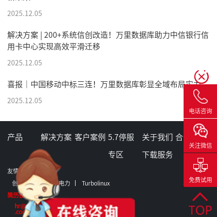
2025.12.05
解决方案 | 200+系统信创改造！万里数据库助力中信银行信
用卡中心实现高效平滑迁移
2025.12.05
喜报｜中国移动中标三连！万里数据库彰显全域布局实力
2025.12.05
电话咨询
产品
解决方案
客户案例
5.7停服
关于我们
合作伙伴
关注微信
专区
下载服务
友情链接：
免费试用
创意信息
格蒂电力
Turbolinux
简历投递:
hr@greatdb
.com