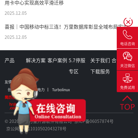
用卡中心实现高效平滑迁移
2025.12.05
喜报｜中国移动中标三连！万里数据库彰显全域布局实力
2025.12.05
电话咨询
产品
解决方案
客户案例
5.7停服
关于我们
合作伙伴
关注微信
专区
下载服务
友情链接：
免费试用
创意信息
格蒂电力
Turbolinux
简历投递:
hr@greatdb
.com
© 2020 北京万里开源软件有限公司
京ICP备06057874号
京公网安备11010502043278号