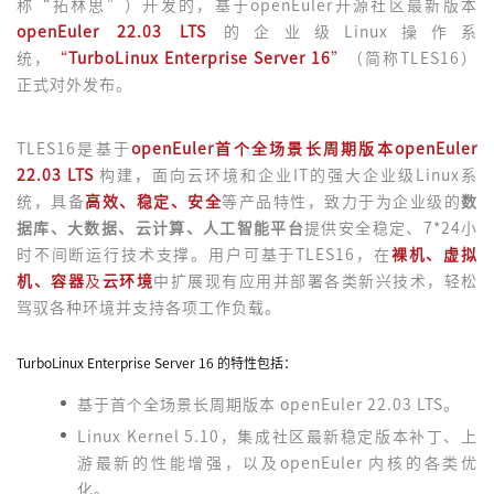
称“拓林思”）开发的，基于openEuler开源社区最新版本
openEuler 22.03 LTS
的企业级Linux操作系
统，
“
TurboLinux Enterprise Server 16
”
（简称TLES16）
正式对外发布。
TLES16是基于
openEuler首个全场景长周期版本openEuler
22.03 LTS
构建，面向云环境和企业IT的强大企业级Linux系
统，具备
高效、稳定、安全
等产品特性，致力于为企业级的
数
据库、大数据、云计算、人工智能平台
提供安全稳定、7*24小
时不间断运行技术支撑。用户可基于TLES16，在
裸机、虚拟
机、容器
及
云环境
中扩展现有应用并部署各类新兴技术，轻松
驾驭各种环境并支持各项工作负载。
TurboLinux Enterprise Server 16 的特性包括：
基于首个全场景长周期版本 openEuler 22.03 LTS。
Linux Kernel 5.10，集成社区最新稳定版本补丁、上
游最新的性能增强，以及openEuler 内核的各类优
化。