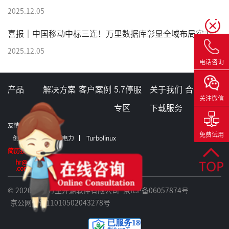
2025.12.05
喜报｜中国移动中标三连！万里数据库彰显全域布局实力
2025.12.05
电话咨询
产品
解决方案
客户案例
5.7停服
关于我们
合作伙伴
关注微信
专区
下载服务
友情链接：
免费试用
创意信息
格蒂电力
Turbolinux
简历投递:
hr@greatdb
.com
© 2020 北京万里开源软件有限公司
京ICP备06057874号
京公网安备11010502043278号