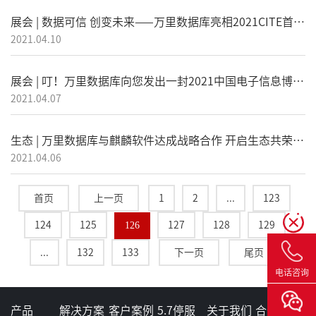
展会 | 数据可信 创变未来——万里数据库亮相2021CITE首届信创生态展区
2021.04.10
展会 | 叮！万里数据库向您发出一封2021中国电子信息博览会邀请函~
2021.04.07
生态 | 万里数据库与麒麟软件达成战略合作 开启生态共荣新篇章！
2021.04.06
首页
上一页
1
2
...
123
124
125
126
127
128
129
...
132
133
下一页
尾页
电话咨询
产品
解决方案
客户案例
5.7停服
关于我们
合作伙伴