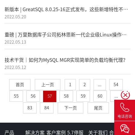
新版本 | GreatSQL 8.0.25-16正式发布，这些新增特性不容错过~
2022.05.20
重磅 | 万里数据库子公司拓林思新一代企业级Linux操作系统正式发布
2022.05.13
技术干货｜如何为MySQL MGR实现简单的负载均衡代理？
2022.05.12
首页
上一页
1
2
...
54
55
56
57
58
59
60
...
83
84
下一页
尾页
电话咨询
产品
解决方案
客户案例
5.7停服
关于我们
合作伙伴